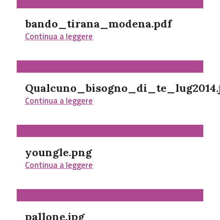
bando_tirana_modena.pdf
Continua a leggere
Qualcuno_bisogno_di_te_lug2014.
Continua a leggere
youngle.png
Continua a leggere
pallone.jpg