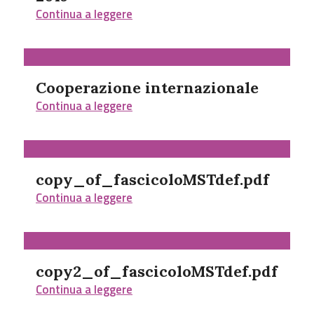
Continua a leggere
Cooperazione internazionale
Continua a leggere
copy_of_fascicoloMSTdef.pdf
Continua a leggere
copy2_of_fascicoloMSTdef.pdf
Continua a leggere