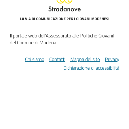
LA VIA DI COMUNICAZIONE PER I GIOVANI MODENESI
Il portale web dell'Assessorato alle Politiche Giovanili
del Comune di Modena
Chi siamo
Contatti
Mappa del sito
Privacy
Dichiarazione di accessibilità