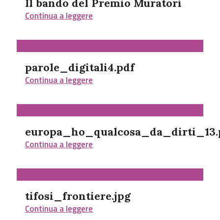
Il bando del Premio Muratori
Continua a leggere
parole_digitali4.pdf
Continua a leggere
europa_ho_qualcosa_da_dirti_13.
Continua a leggere
tifosi_frontiere.jpg
Continua a leggere