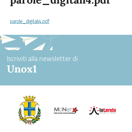
parole_digitali4.pdf
Iscriviti alla newsletter di
Unox1