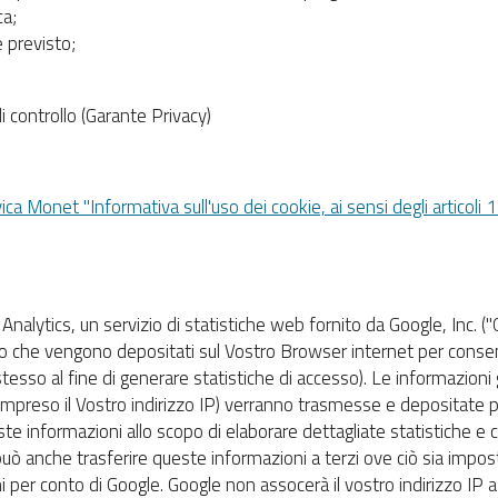
ca;
e previsto;
di controllo (Garante Privacy)
vica Monet "Informativa sull'uso dei cookie, ai sensi degli artic
nalytics, un servizio di statistiche web fornito da Google, Inc. (
testo che vengono depositati sul Vostro Browser internet per consen
 stesso al fine di generare statistiche di accesso). Le informazioni 
mpreso il Vostro indirizzo IP) verranno trasmesse e depositate pr
este informazioni allo scopo di elaborare dettagliate statistiche e c
 può anche trasferire queste informazioni a terzi ove ciò sia impost
i per conto di Google. Google non assocerà il vostro indirizzo IP