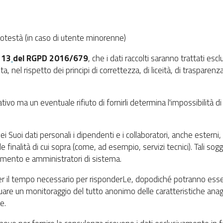
potestà (in caso di utente minorenne)
. 13
del RGPD 2016/679
, che i dati raccolti saranno trattati es
a, nel rispetto dei principi di correttezza, di liceità, di trasparenza
ativo ma un eventuale rifiuto di fornirli determina l'impossibilità d
uoi dati personali i dipendenti e i collaboratori, anche esterni, d
e finalità di cui sopra (come, ad esempio, servizi tecnici). Tali sogg
ttamento e amministratori di sistema.
per il tempo necessario per risponderLe, dopodiché potranno esse
are un monitoraggio del tutto anonimo delle caratteristiche anagr
e.