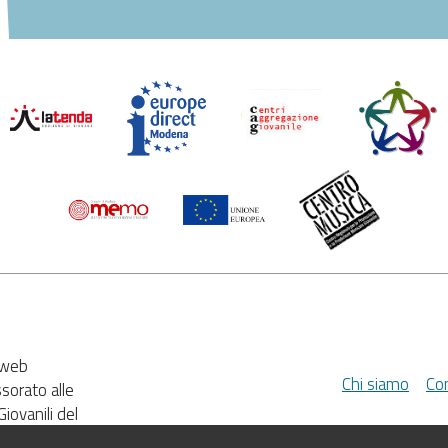
e web
Chi siamo
Con
ssorato alle
Giovanili del
di Modena