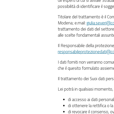
Gli esperti di cui si avvale Str
possibilità di identificare il sogg
Titolare del trattamento è il Co
Modena; e.mail:
giulia.severi@
trattamento dei dati del settore 
alle scelte fondamentali assunt
Il Responsabile della protezione 
responsabileprotezionedati@c
I dati forniti non verranno comu
che il quesito formulato assieme
Il trattamento dei Suoi dati per
Lei potrà in qualsiasi momento, es
di accesso ai dati personal
di ottenere la rettifica o 
di revocare il consenso, o