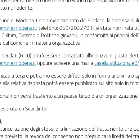
adanove per fornire la consulenza ricevono i dati esclusivamente i
etto richiedente.
mune di Modena. Con provvedimento del Sindaco, la dott.ssa Giuli
comune.modena.it
; telefono: 059/2032791), è stata nominata tito
Cultura, Turismo e Politiche giovanili, in conformità ai principi del
e dal Comune in materia organizzativa
dei dati (RPD) potrà essere contattato all'indirizzo di posta elett
omune.modena.it
oppure scrivere una mail a
casellaistituzional
nicati a terzi e potranno essere diffusi solo in forma anonima o 
 alla relativa risposta potrà essere pubblicato sul sito solo in 
sonali non verrà trasferito a un paese terzo o a un'organizzazione
ercitare i Suoi diritti:
i;
la cancellazione degli stessi o la limitazione del trattamento che L
ve previsto; la revoca del consenso non pregiudica la liceità del