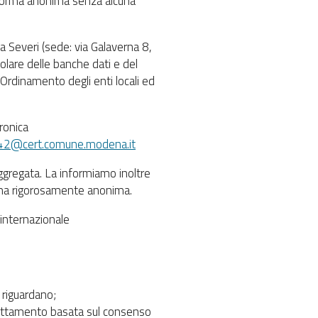
n forma anonima senza alcuna
a Severi (sede: via Galaverna 8,
lare delle banche dati e del
l’Ordinamento degli enti locali ed
ronica
e042@cert.comune.modena.it
aggregata. La informiamo inoltre
forma rigorosamente anonima.
 internazionale
a riguardano;
 trattamento basata sul consenso