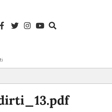
ti
rti_13.pdf