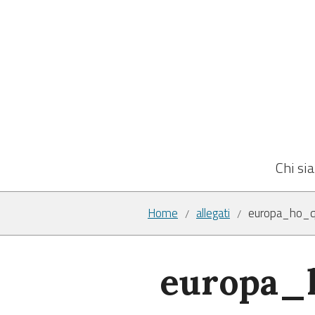
Chi si
Home
allegati
europa_ho_q
/
/
europa_