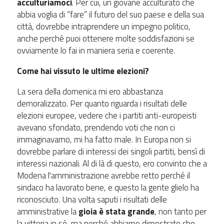
acculturiamoci
. Per cui, un giovane acculturato che
abbia voglia di “fare” il futuro del suo paese e della sua
città, dovrebbe intraprendere un impegno politico,
anche perché puoi ottenere molte soddisfazioni se
ovviamente lo fai in maniera seria e coerente.
Come hai vissuto le ultime elezioni?
La sera della domenica mi ero abbastanza
demoralizzato. Per quanto riguarda i risultati delle
elezioni europee, vedere che i partiti anti-europeisti
avevano sfondato, prendendo voti che non ci
immaginavamo, mi ha fatto male. In Europa non si
dovrebbe parlare di interessi dei singoli partiti, bensì di
interessi nazionali. Al di là di questo, ero convinto che a
Modena l'amministrazione avrebbe retto perché il
sindaco ha lavorato bene, e questo la gente glielo ha
riconosciuto. Una volta saputi i risultati delle
amministrative la
gioia è stata grande
, non tanto per
la vittoria in sé, ma perché abbiamo dimostrato che