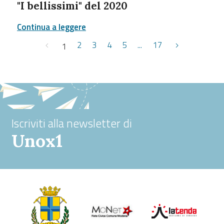
"I bellissimi" del 2020
Continua a leggere
2
3
4
5
...
17
1
Iscriviti alla newsletter di
Unox1