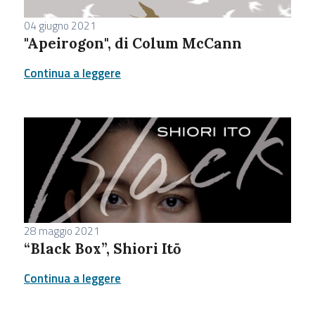
04 giugno 2021
"Apeirogon", di Colum McCann
Continua a leggere
28 maggio 2021
“Black Box”, Shiori Itō
Continua a leggere