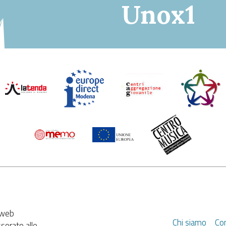
Unox1
e web
Chi siamo
Con
ssorato alle