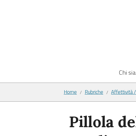
Chi si
Home
Rubriche
Affettività 
/
/
Pillola d