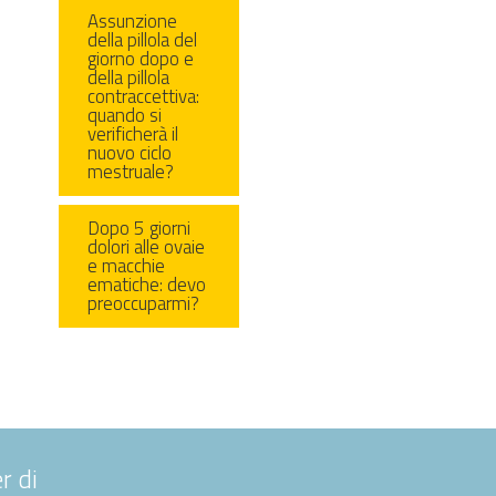
Assunzione
della pillola del
giorno dopo e
della pillola
contraccettiva:
quando si
verificherà il
nuovo ciclo
mestruale?
Dopo 5 giorni
dolori alle ovaie
e macchie
ematiche: devo
preoccuparmi?
r di