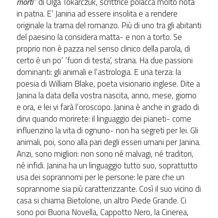
morti
” di Olga Tokarczuk, scrittrice polacca molto nota
in patria. E’ Janina ad essere insolita e a rendere
originale la trama del romanzo. Più di uno tra gli abitanti
del paesino la considera matta- e non a torto. Se
proprio non è pazza nel senso clinico della parola, di
certo è un po’ ‘fuori di testa’, strana. Ha due passioni
dominanti: gli animali e l’astrologia. E una terza: la
poesia di William Blake, poeta visionario inglese. Dite a
Janina la data della vostra nascita, anno, mese, giorno
e ora, e lei vi farà l’oroscopo. Janina è anche in grado di
dirvi quando morirete: il linguaggio dei pianeti- come
influenzino la vita di ognuno- non ha segreti per lei. Gli
animali, poi, sono alla pari degli esseri umani per Janina.
Anzi, sono migliori: non sono né malvagi, né traditori,
né infidi. Janina ha un linguaggio tutto suo, soprattutto
usa dei soprannomi per le persone: le pare che un
soprannome sia più caratterizzante. Così il suo vicino di
casa si chiama Bietolone, un altro Piede Grande. Ci
sono poi Buona Novella, Cappotto Nero, la Cinerea,