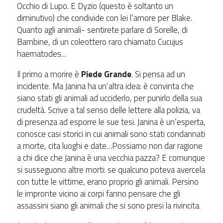
Occhio di Lupo. E Dyzio (questo è soltanto un
diminutivo) che condivide con lei l’amore per Blake.
Quanto agli animali- sentirete parlare di Sorelle, di
Bambine, di un coleottero raro chiamato Cucujus
haematodes…
Il primo a morire è
Piede Grande
. Si pensa ad un
incidente. Ma Janina ha un’altra idea: è convinta che
siano stati gli animali ad ucciderlo, per punirlo della sua
crudeltà. Scrive a tal senso delle lettere alla polizia, va
di presenza ad esporre le sue tesi. Janina è un’esperta,
conosce casi storici in cui animali sono stati condannati
a morte, cita luoghi e date…Possiamo non dar ragione
a chi dice che Janina è una vecchia pazza? E comunque
si susseguono altre morti: se qualcuno poteva avercela
con tutte le vittime, erano proprio gli animali. Persino
le impronte vicino ai corpi fanno pensare che gli
assassini siano gli animali che si sono presi la rivincita.