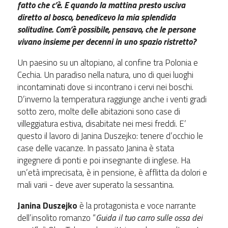
fatto che c’è. E quando la mattina presto usciva
diretto al bosco, benedicevo la mia splendida
solitudine. Com’è possibile, pensavo, che le persone
vivano insieme per decenni in uno spazio ristretto?
Un paesino su un altopiano, al confine tra Polonia e
Cechia. Un paradiso nella natura, uno di quei luoghi
incontaminati dove si incontrano i cervi nei boschi.
D’inverno la temperatura raggiunge anche i venti gradi
sotto zero, molte delle abitazioni sono case di
villeggiatura estiva, disabitate nei mesi freddi. E’
questo il lavoro di Janina Duszejko: tenere d’occhio le
case delle vacanze. In passato Janina è stata
ingegnere di ponti e poi insegnante di inglese. Ha
un’età imprecisata, è in pensione, è afflitta da dolori e
mali varii - deve aver superato la sessantina.
Janina Duszejko
è la protagonista e voce narrante
dell’insolito romanzo “
Guida il tuo carro sulle ossa dei