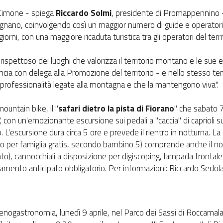
l Cimone - spiega
Riccardo Solmi
, presidente di Promappennino -
 Frignano, coinvolgendo così un maggior numero di guide e operato
rni, con una maggiore ricaduta turistica tra gli operatori del territ
rispettoso dei luoghi che valorizza il territorio montano e le su
incia con delega alla Promozione del territorio - e nello stesso t
 professionalità legate alla montagna e che la mantengono viva".
ountain bike, il "
safari dietro la pista di Fiorano
" che sabato 7 
on un'emozionante escursione sui pedali a "caccia" di caprioli sul
o. L'escursione dura circa 5 ore e prevede il rientro in notturna. L
no per famiglia gratis, secondo bambino 5) comprende anche il nole
nto), cannocchiali a disposizione per digiscoping, lampada frontale
amento anticipato obbligatorio. Per informazioni: Riccardo Sedo
i enogastronomia, lunedì 9 aprile, nel Parco dei Sassi di Roccamalat