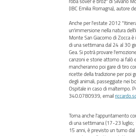
roba sover e broz" di Silvano Mon
(IBC Emilia Romagna), autore del l
Anche per l'estate 2012 "Itine
un'immersione nella natura dell'
Monte San Giacomo di Zocca è i
di una settimana dal 24 al 30 giu
Gea. Si potrà provare l'emozione 
canzoni e storie attorno ai falò 
mancheranno poi gare di tiro co
ricette della tradizione per poi g
degli animali, passeggiate nei b
Ospitale in caso di maltempo. P
340.0780939, email
riccardo.
Torna anche l'appuntamento co
di una settimana (17-23 luglio; 1
15 anni, è previsto un turno dal