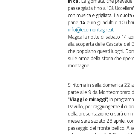
in cà
". La giornata, che prevede 
passeggiata fino a "Cà Uccellara
con musica e grigliata. La quota d
pane 14 euro gli adulti e 10 i 
info@ecomontagne.it
.
Magica la notte di sabato 14 apr
alla scoperta delle Cascate del 
che popolano questi luoghi. Dom
sulle orme della storia che riperc
montagne.
Si ritorna in sella domenica 22 a
parte alle 9 da Monteombraro di
"
Viaggi e miraggi
", in program
Pavullo, per raggiungerne il cuo
della presentazione ci sarà un m
mese sarà sabato 28 aprile, con
passaggio del fronte bellico. A 