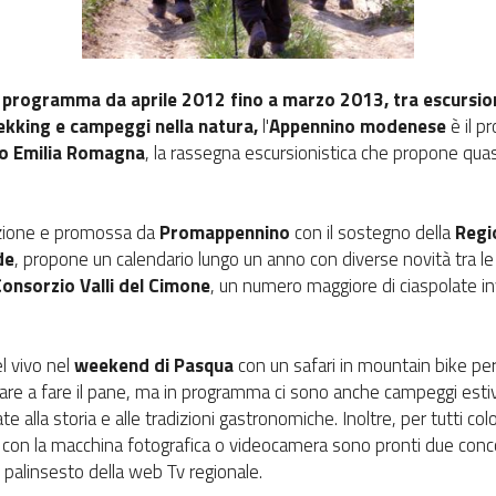
programma da aprile 2012 fino a marzo 2013, tra escursioni
rekking e campeggi nella natura,
l'
Appennino modenese
è il p
do Emilia Romagna
, la rassegna escursionistica che propone quasi
dizione e promossa da
Promappennino
con il sostegno della
Regi
de
, propone un calendario lungo un anno con diverse novità tra le q
onsorzio Valli del Cimone
, un numero maggiore di ciaspolate inv
l vivo nel
weekend di Pasqua
con un safari in mountain bike per i
re a fare il pane, ma in programma ci sono anche campeggi estivi 
te alla storia e alle tradizioni gastronomiche. Inoltre, per tutti c
con la macchina fotografica o videocamera sono pronti due concor
el palinsesto della web Tv regionale.