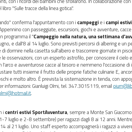
ti, con i ricordi dei bambini che sfollarono. In collaborazione con
ibro "Sulle tracce della linea gotica".
rando" conferma l'appuntamento con i
campeggi
e i
campi estivi
Appennino con passeggiate, escursioni, giochi e avventure, cacce a
n programma il "
Campeggio nella natura, una settimana d'av
gno, e dall'8 al 14 luglio. Sono previsti percorsi di albering e un p
di dormire nella casetta sull'albero e trascorrere giornate in pisci
e le osservazioni, con un esperto astrofilo, per conoscere il cielo 
n l'arco e avventurose cacce al tesoro e nemmeno l'occasione di 
ustare tutti insieme il frutto delle proprie fatiche culinarie E, ancor
oschi e molto altro. È prevista la sistemazione in tenda, con appog
er informazioni: Gianluigi Olmi, tel. 347.3015119, email
oium@lib
solmi@hotmail.it
.
n i
centri estivi SportAvventura
, sempre a Monte San Giacomo di
-7 luglio e 2-8 settembre) per ragazzi dagli 8 ai 12 anni. Mentre, p
 14 al 21 luglio. Uno staff esperto accompagnerà i ragazzi a vive