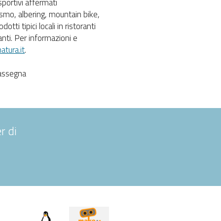
sportivi affermati
smo, albering, mountain bike,
otti tipici locali in ristoranti
nti. Per informazioni e
tura.it
.
rassegna
r di