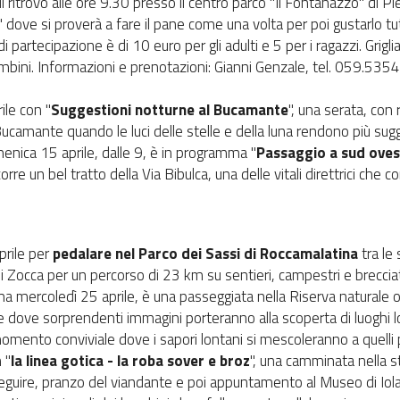
il ritrovo alle ore 9.30 presso il centro parco "Il Fontanazzo" di 
" dove si proverà a fare il pane come una volta per poi gustarlo t
i partecipazione è di 10 euro per gli adulti e 5 per i ragazzi. Grigli
bambini. Informazioni e prenotazioni: Gianni Genzale, tel. 059.5
ile con "
Suggestioni notturne al Bucamante
", una serata, con 
Bucamante quando le luci delle stelle e della luna rendono più su
enica 15 aprile, dalle 9, è in programma "
Passaggio a sud ovest
orre un bel tratto della Via Bibulca, una delle vitali direttrici che
prile per
pedalare nel Parco dei Sassi di Roccamalatina
tra le 
 Zocca per un percorso di 23 km su sentieri, campestri e breccia
ma mercoledì 25 aprile, è una passeggiata nella Riserva naturale 
re dove sorprendenti immagini porteranno alla scoperta di luoghi l
omento conviviale dove i sapori lontani si mescoleranno a quelli pi
 "
la linea gotica - la roba sover e broz
", una camminata nella st
seguire, pranzo del viandante e poi appuntamento al Museo di Iola