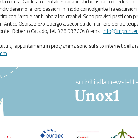
la natura. Guide ambientali escursionistiche, istruttori federali e 
divideranno le loro passioni in modo coinvolgente fra escursioni
ro con l'arco e tanti laboratori creativi. Sono previsti pasti con prod
 Antico Ospitale e/o albergo a seconda del numero dei partecipa
ronte, Roberto Cataldo, tel. 328.9376048 email
info@improntena
tutti gli appuntamenti in programma sono sul sito internet della 
com
.
Iscriviti alla newslette
Unox1