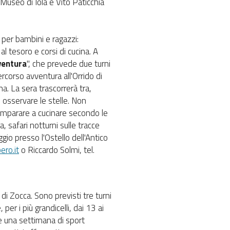
 Museo di Iola e Vito Paticchia
per bambini e ragazzi:
l tesoro e corsi di cucina. A
ventura
", che prevede due turni
ercorso avventura all'Orrido di
na. La sera trascorrerà tra,
e osservare le stelle. Non
imparare a cucinare secondo le
a, safari notturni sulle tracce
gio presso l'Ostello dell'Antico
ero.it
o Riccardo Solmi, tel.
 Zocca. Sono previsti tre turni
er i più grandicelli, dai 13 ai
re una settimana di sport