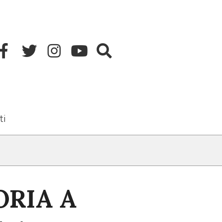
ti
ORIA A