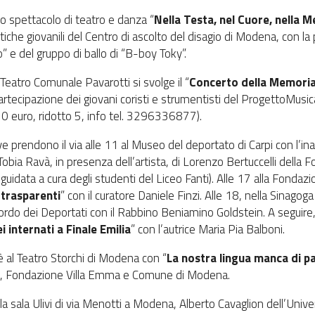
lo spettacolo di teatro e danza “
Nella Testa, nel Cuore, nella 
tiche giovanili del Centro di ascolto del disagio di Modena, con la 
” e del gruppo di ballo di “B-boy Toky”.
Teatro Comunale Pavarotti si svolge il “
Concerto della Memoria
partecipazione dei giovani coristi e strumentisti del ProgettoMusi
0 euro, ridotto 5, info tel. 3296336877).
e prendono il via alle 11 al Museo del deportato di Carpi con l’i
 Tobia Ravà, in presenza dell’artista, di Lorenzo Bertuccelli della
guidata a cura degli studenti del Liceo Fanti). Alle 17 alla Fondazi
 trasparenti
” con il curatore Daniele Finzi. Alle 18, nella Sinago
icordo dei Deportati con il Rabbino Beniamino Goldstein. A seguire, l
i internati a Finale Emilia
” con l’autrice Maria Pia Balboni.
 al Teatro Storchi di Modena con “
La nostra lingua manca di pa
Ert, Fondazione Villa Emma e Comune di Modena.
la sala Ulivi di via Menotti a Modena, Alberto Cavaglion dell’Unive