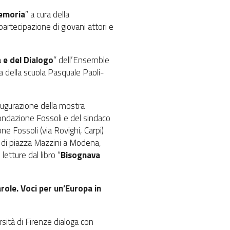
Memoria
” a cura della
partecipazione di giovani attori e
 e del Dialogo
” dell’Ensemble
ca della scuola Pasquale Paoli-
naugurazione della mostra
 Fondazione Fossoli e del sindaco
one Fossoli (via Rovighi, Carpi)
ga di piazza Mazzini a Modena,
etture dal libro “
Bisognava
role. Voci per un’Europa in
rsità di Firenze dialoga con