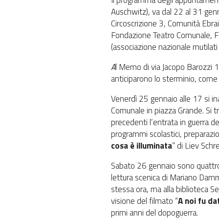
Il programma degli appuntamenti,
Auschwitz), va dal 22 al 31 genna
Circoscrizione 3, Comunità Ebra
Fondazione Teatro Comunale, Fo
(associazione nazionale mutilati e
A
l Memo di via Jacopo Barozzi 17
anticiparono lo sterminio, come 
Venerdì 25 gennaio alle 17 si ina
Comunale in piazza Grande. Si tr
precedenti l’entrata in guerra del
programmi scolastici, preparazio
cosa è illuminata
” di Liev Schre
Sabato 26 gennaio sono quattro 
lettura scenica di Mariano Dam
stessa ora, ma alla biblioteca Se
visione del filmato “
A noi fu d
primi anni del dopoguerra.