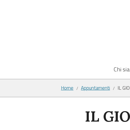
Chi si
Home
Appuntamenti
IL G
/
/
IL GI