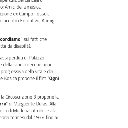
pertura dei cancelli di
no: Amici della musica,
dazione ex Campo Fossoli,
ulticentro Educativo, Anmig
ricordiamo
”, sui fatti che
te da disabilità.
Passi perduti di Palazzo
ne della scuola nei due anni
e progressiva della vita e dei
e Kosica propone il film “
Ogni
la Circoscrizione 3 propone la
ore
” di Marguerite Duras. Alla
torico di Modena introduce alla
 ebrei torinesi dal 1938 fino ai