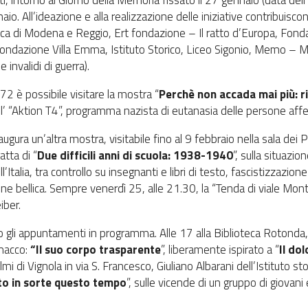
 intorno al Giorno della Memoria fissato il 27 gennaio (data dell’a
io. All’ideazione e alla realizzazione delle iniziative contribuisco
ica di Modena e Reggio, Ert fondazione – Il ratto d’Europa, Fon
ndazione Villa Emma, Istituto Storico, Liceo Sigonio, Memo – M
 invalidi di guerra).
2 è possibile visitare la mostra “
Perchè non accada mai più: 
l’ “Aktion T4”, programma nazista di eutanasia delle persone affet
ugura un’altra mostra, visitabile fino al 9 febbraio nella sala dei 
atta di “
Due difficili anni di scuola: 1938-1940
”, sulla situazio
l’Italia, tra controllo su insegnanti e libri di testo, fascistizzazion
ne bellica. Sempre venerdì 25, alle 21.30, la “Tenda di viale Mont
iber.
gli appuntamenti in programma. Alle 17 alla Biblioteca Rotonda, 
macco:
“Il suo corpo trasparente
”, liberamente ispirato a “
Il dol
lmi di Vignola in via S. Francesco, Giuliano Albarani dell’Istituto s
ato in sorte questo tempo
”, sulle vicende di un gruppo di giovani