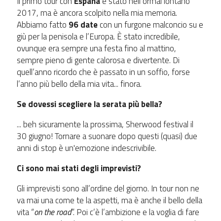
Il primo tour con
Espana
è stato nell’ormai lontano
2017, ma è ancora scolpito nella mia memoria.
Abbiamo fatto
96 date
con un furgone malconcio su e
giù per la penisola e l’Europa. È stato incredibile,
ovunque era sempre una festa fino al mattino,
sempre pieno di gente calorosa e divertente. Di
quell’anno ricordo che è passato in un soffio, forse
l’anno più bello della mia vita... finora.
Se dovessi scegliere la serata più bella?
... beh sicuramente la prossima, Sherwood festival il
30 giugno! Tornare a suonare dopo questi (quasi) due
anni di stop è un'emozione indescrivibile.
Ci sono mai stati degli imprevisti?
Gli imprevisti sono all’ordine del giorno. In tour non ne
va mai una come te la aspetti, ma è anche il bello della
vita “
on the road
”. Poi c’è l’ambizione e la voglia di fare