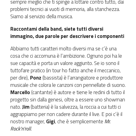
sempre meglio che ti spinge a lottare contro tutto, dai
problemi tecnici ai vuoti di memoria, alla stanchezza.
Siamo al servizio della musica.
Raccontami della band, siete tutti diversi
immagino, due parole per descrivere i componenti
Abbiamo tutti caratteri molto diversi ma se c’è una
cosa che ci accomuna è l’ambizione. Ognuno poi ha le
sue capacità e porta un valore aggiunto. Se io sono il
tuttofare pratico (in tour ho fatto anche il meccanico,
per dire),
Ponz
(bassista) è l’arrangiatore e produttore
musicale che colora le canzoni con pennellate di suono.
Marcello
(cantante) è autore e tiene le redini di tutto il
progetto sin dalla genesi, oltre a essere uno showman
nato.
Jim
(batteria) è la salvezza, la roccia a cui tutti ci
aggrappiamo per non cadere durante il live. E poi c’è il
nostro manager,
Gigi
, che è semplicemente
Mr.
Rock’n’roll
.