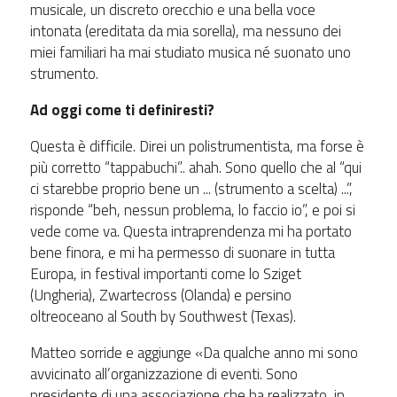
musicale, un discreto orecchio e una bella voce
intonata (ereditata da mia sorella), ma nessuno dei
miei familiari ha mai studiato musica né suonato uno
strumento.
Ad oggi come ti definiresti?
Questa è difficile. Direi un polistrumentista, ma forse è
più corretto “tappabuchi”.. ahah. Sono quello che al “qui
ci starebbe proprio bene un ... (strumento a scelta) ...”,
risponde “beh, nessun problema, lo faccio io”, e poi si
vede come va. Questa intraprendenza mi ha portato
bene finora, e mi ha permesso di suonare in tutta
Europa, in festival importanti come lo Sziget
(Ungheria), Zwartecross (Olanda) e persino
oltreoceano al South by Southwest (Texas).
Matteo sorride e aggiunge «Da qualche anno mi sono
avvicinato all’organizzazione di eventi. Sono
presidente di una associazione che ha realizzato, in