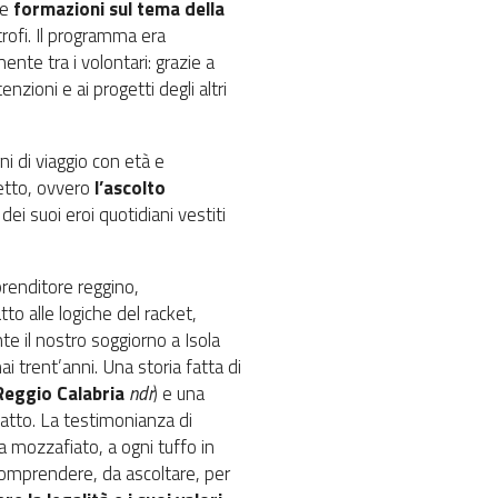
te
formazioni sul tema della
trofi. Il programma era
nte tra i volontari: grazie a
ioni e ai progetti degli altri
i di viaggio con età e
petto, ovvero
l’ascolto
e dei suoi eroi quotidiani vestiti
prenditore reggino,
to alle logiche del racket,
e il nostro soggiorno a Isola
ai trent’anni. Una storia fatta di
 Reggio Calabria
ndr
) e una
catto. La testimonianza di
a mozzafiato, a ogni tuffo in
comprendere, da ascoltare, per