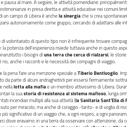
e pausa al mare. A seguire, le attività pomeridiane: principalmen
testimonianze in presa diretta e attività educative nei comuni limi
 di un campo di Libera è anche
la sinergia
che si crea spontaneame
zarsi autonomamente come gruppo, cercando di adattarsi alle intenz
 di volontariato di questo tipo non è infrequente trovare compagn
e: la potenza dell’esperienza risiede tuttavia anche in questo as
innanzitutto i bisogni di
una terra che cerca di rialzarsi
, le stori
 no, anche i racconti e le necessità dei compagni di viaggio.
ale la pena fare una menzione speciale a
Tiberio Bentivoglio
. Im
to da parte di alcuni andraghetisti per essersi fermamente sottrat
e nella
lotta alla mafia
e un membro attivissimo di Libera. Durant
ontari la sua
storia di resistenza al sistema mafioso
, lunga orm
ati incendiari multipli alla sua attività (
la Sanitaria Sant’Elia di
ssuto per miracolo, ma anche di coraggio -tanto- e di voglia di ris
più significativo di un viaggio che, a ogni respiro, a ogni panoram
rci dove eravamo: in una terra da osservare con attenzione, da 