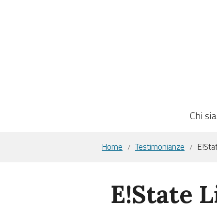
Chi si
Home
Testimonianze
E!Stat
/
/
E!State L