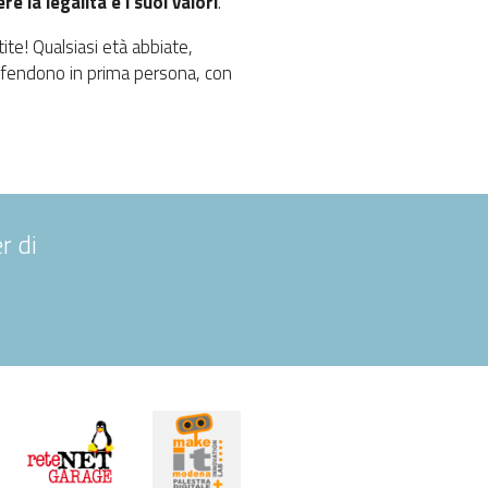
re la legalità e i suoi valori
.
ite! Qualsiasi età abbiate,
 difendono in prima persona, con
r di