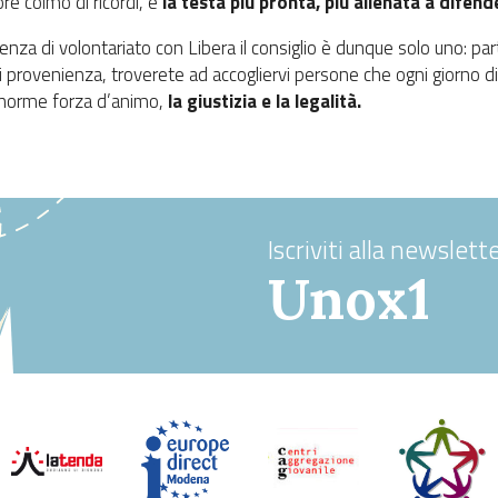
ore colmo di ricordi, e
la testa più pronta, più allenata a difende
ienza di volontariato con Libera il consiglio è dunque solo uno: part
 di provenienza, troverete ad accogliervi persone che ogni giorno
o enorme forza d’animo,
la giustizia e la legalità.
Iscriviti alla newslette
Unox1