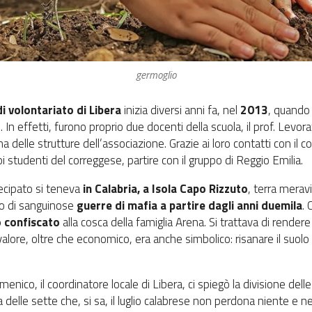
germoglio
i volontariato di Libera
inizia diversi anni fa, nel
2013
, quando
 In effetti, furono proprio due docenti della scuola, il prof. Levora
na delle strutture dell’associazione. Grazie ai loro contatti con il 
i studenti del correggese, partire con il gruppo di Reggio Emilia.
ecipato si teneva
in Calabria, a Isola Capo Rizzuto
, terra merav
ro di sanguinose
guerre di mafia a partire
dagli anni duemila
. 
o confiscato
alla cosca della famiglia Arena. Si trattava di rendere
ui valore, oltre che economico, era anche simbolico: risanare il suol
enico, il coordinatore locale di Libera, ci spiegò la divisione delle
elle sette che, si sa, il luglio calabrese non perdona niente e ne