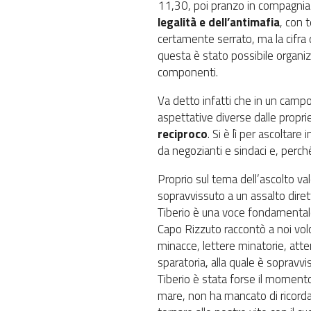
11,30, poi pranzo in compagnia 
legalità e dell’antimafia
, con 
certamente serrato, ma la cifra
questa è stato possibile organiz
componenti.
Va detto infatti che in un campo
aspettative diverse dalle propri
reciproco
. Si è lì per ascoltare 
da negozianti e sindaci e, perché
Proprio sul tema dell’ascolto v
sopravvissuto a un assalto diret
Tiberio è una voce fondamental
Capo Rizzuto raccontò a noi vol
minacce, lettere minatorie, attent
sparatoria, alla quale è sopravvi
Tiberio è stata forse il momento 
mare, non ha mancato di ricorda