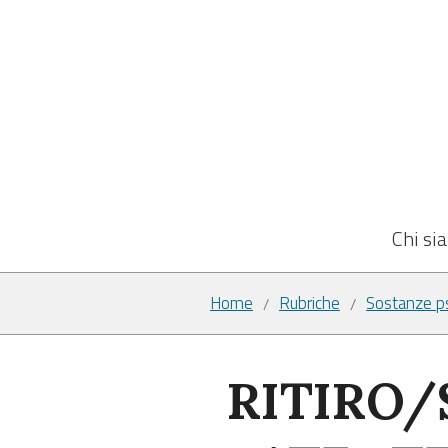
Chi si
Home
Rubriche
Sostanze ps
/
/
RITIRO/