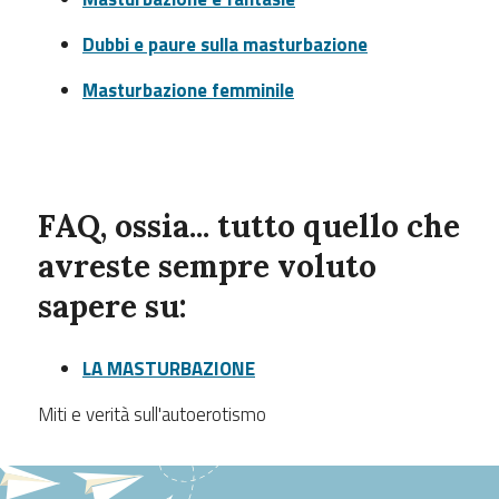
Dubbi e paure sulla masturbazione
Masturbazione femminile
FAQ
, ossia... tutto quello che
avreste sempre voluto
sapere su:
LA MASTURBAZIONE
Miti e verità sull'autoerotismo