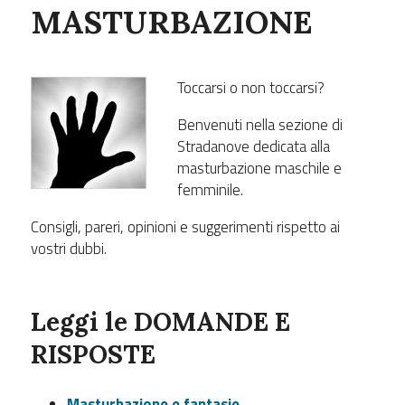
MASTURBAZIONE
Toccarsi o non toccarsi?
Benvenuti nella sezione di
Stradanove dedicata alla
masturbazione maschile e
femminile.
Consigli, pareri, opinioni e suggerimenti rispetto ai
vostri dubbi.
Leggi le
DOMANDE E
RISPOSTE
Masturbazione e fantasie