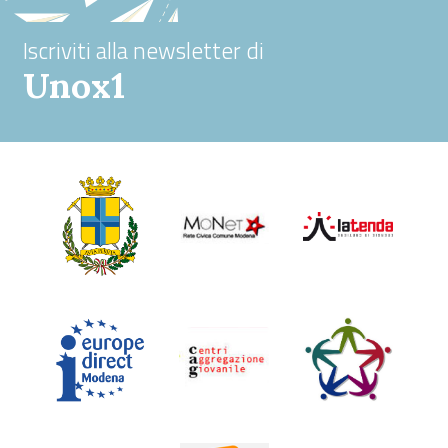
Iscriviti alla newsletter di
Unox1