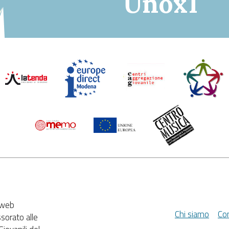
Unox1
e web
Chi siamo
Con
ssorato alle