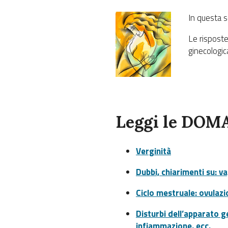
In questa s
Le risposte 
ginecologica
Leggi le
DOMA
Verginità
Dubbi, chiarimenti su: va
Ciclo mestruale: ovulazio
Disturbi dell’apparato ge
infiammazione, ecc.