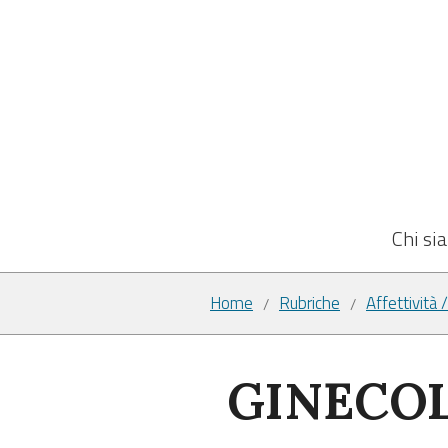
Chi si
Home
Rubriche
Affettività 
/
/
GINECO