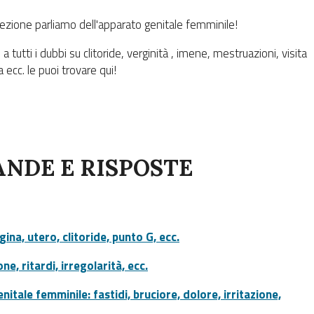
ezione parliamo dell'apparato genitale femminile!
a tutti i dubbi su clitoride, verginità , imene, mestruazioni, visita
 ecc. le puoi trovare qui!
NDE E RISPOSTE
gina, utero, clitoride, punto G, ecc.
ne, ritardi, irregolarità, ecc.
nitale femminile: fastidi, bruciore, dolore, irritazione,