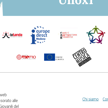
e web
Chi siamo
Con
ssorato alle
Giovanili del