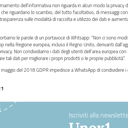
namento dell’informativa non riguarda in alcun modo la privacy 
e che riguardano lo scambio, del tutto facoltativo, di messaggi co
sparenza sulle modalità di raccolta e utilizzo dei dati e aumenta 
portiamo le parole di un portavoce di Whtsapp: “Non ci sono modif
p nella Regione europea, incluso il Regno Unito, derivanti dall’a
 privacy. Non condividiamo i dati degli utenti dell’area europea co
e tali dati per migliorare i propri prodotti o le proprie pubblicità”.
l maggio del 2018 GDPR impedisce a WhatsApp di condividere i da
21
Iscriviti alla newslette
Unox1