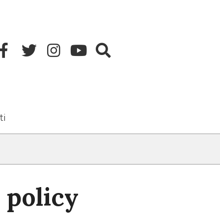
ti
 policy