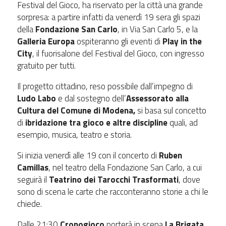
Festival del Gioco, ha riservato per la città una grande
sorpresa: a partire infatti da venerdì 19 sera gli spazi
della
Fondazione San Carlo
, in Via San Carlo 5, e la
Galleria Europa
ospiteranno gli eventi di
Play in the
City
, il fuorisalone del Festival del Gioco, con ingresso
gratuito per tutti.
Il progetto cittadino, reso possibile dall’impegno di
Ludo Labo
e dal sostegno dell’
Assessorato alla
Cultura del Comune di Modena,
si basa sul concetto
di
ibridazione tra gioco e altre discipline
quali, ad
esempio, musica, teatro e storia.
Si inizia venerdì alle 19 con il concerto di
Ruben
Camillas
, nel teatro della Fondazione San Carlo, a cui
seguirà il
Teatrino dei Tarocchi Trasformati
, dove
sono di scena le carte che racconteranno storie a chi le
chiede.
Dalle 21:30
Cronogioco
porterà in scena
La Brigata