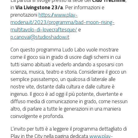
in
Via Livingstone 23/a
. Per informazioni e
prenotazioni
https://www.play-
modena.it/2023/programma/bad-moon-rising-
multitavolo-di-lovecraftesque/
e
p.canovai@studioshadow.it
Con questo programma Ludo Labo vuole mostrare
come il gioco sia in grado di uscire dagli schemi in cui
tutti siamo abituati a vederlo andando a sposarsi con
scienza, musica, teatro e storia. Considerare il gioco un
semplice passatempo, un qualcosa di laterale alle
nostre vite, distante dalla cultura e dalle culture è
ingenuo. Il gioco è ad oggi il più potente, divertente e
diffuso media di comunicazione in grado, come nessun
altro, di parlare a tutte le generazioni in una maniera
coinvolgente e profonda.
L’invito per tutti è a leggere il programma dettagliato di
Play in the City nella pagina dedicata
www.play-