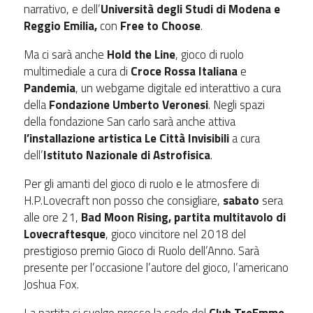
narrativo, e dell’
Università degli Studi di Modena e
Reggio Emilia,
con
Free to Choose
.
Ma ci sarà anche
Hold the Line
, gioco di ruolo
multimediale a cura di
Croce Rossa Italiana
e
Pandemia
, un webgame digitale ed interattivo a cura
della
Fondazione Umberto Veronesi
. Negli spazi
della fondazione San carlo sarà anche attiva
l’installazione artistica Le Città Invisibili
a cura
dell’
Istituto Nazionale di Astrofisica
.
Per gli amanti del gioco di ruolo e le atmosfere di
H.P.Lovecraft non posso che consigliare,
sabato
sera
alle ore 21,
Bad Moon Rising, partita multitavolo di
Lovecraftesque
, gioco vincitore nel 2018 del
prestigioso premio Gioco di Ruolo dell’Anno. Sarà
presente per l’occasione l’autore del gioco, l’americano
Joshua Fox.
La partita si svolge presso la sede del
Club TreEmme
,