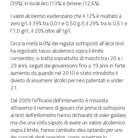
(39%), in locali Arci (13%) e birrerie (12,6%).
I valori alcolemici evidenziano che il 12% è risultato a
zero g/l, il 39% tra 0,01 e 0,50 g./l; il 29%: tra lo 0,51 e
l’1,0 gr/l., il 20% oltre all'1g/l.
Circa la metà (49%) dei ragazzi sottoposti all’alcol test
ha registrato tasso alcolemico sopra il limite
consentito; si tratta soprattutto di maschi tra i 20 e i
29 anni, seguiti dai giovanissimi fino a 19 anni in forte
aumento da quando nel 2010 è stato introdotto il
divieto di assumere alcolici per neo patentati e under
21.
Dal 2009 l’efficacia dell’intervento è misurata
attraverso il numero di giovani che prima di sottoporsi
al test dell'etilometro hanno dichiarato di voler guidare,
ma che una volta saputo di avere un valore alcolemico
sopra il limite, hanno cambiato idea optando per uno
dei consigli degli operatori, come aspettare lo