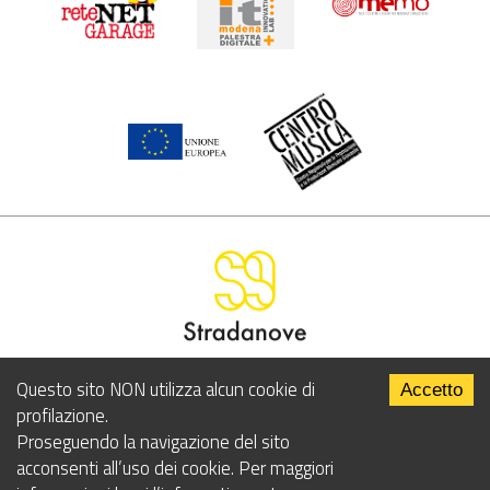
LA VIA DI COMUNICAZIONE PER I GIOVANI MODENESI
Questo sito NON utilizza alcun cookie di
Accetto
profilazione.
Il portale web dell'Assessorato alle Politiche Giovanili
Proseguendo la navigazione del sito
del Comune di Modena
acconsenti all’uso dei cookie. Per maggiori