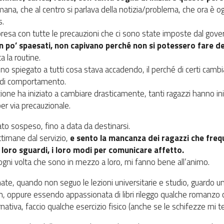
na, che al centro si parlava della notizia/problema, che ora è ogget
s.
è presa con tutte le precauzioni che ci sono state imposte dal govern
un po’ spaesati, non capivano perché non si potessero fare d
a la routine.
no spiegato a tutti cosa stava accadendo, il perché di certi cam
e di comportamento.
azione ha iniziato a cambiare drasticamente, tanti ragazzi hanno in
per via precauzionale.
tato sospeso, fino a data da destinarsi.
timane dal servizio,
e sento la mancanza dei ragazzi che freq
 loro sguardi, i loro modi per comunicare affetto.
gni volta che sono in mezzo a loro, mi fanno bene all’animo.
nate, quando non seguo le lezioni universitarie e studio, guardo un
lm, oppure essendo appassionata di libri rileggo qualche romanzo 
nativa, faccio qualche esercizio fisico (anche se le schifezze mi ten