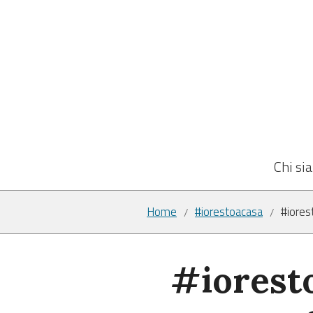
Chi si
Home
#iorestoacasa
#iores
/
/
#ioresto