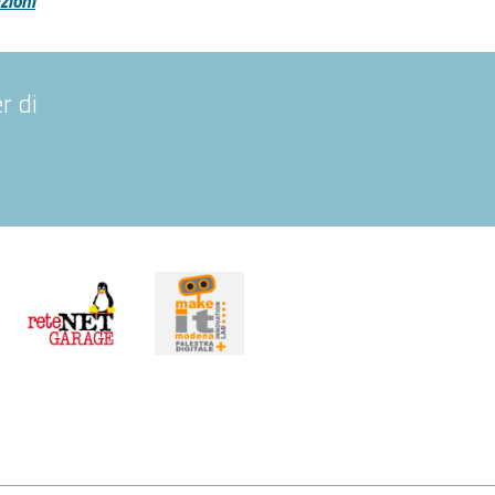
zioni
r di