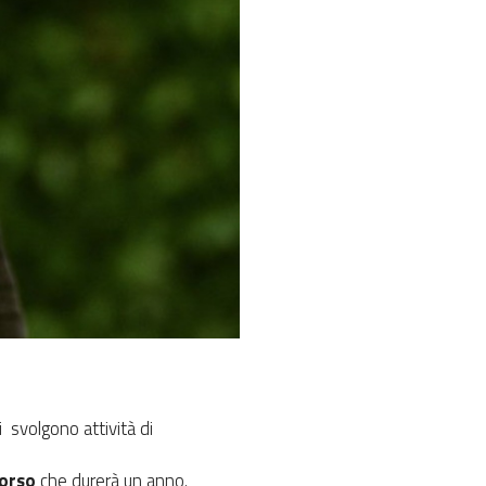
i svolgono attività di
corso
che durerà un anno.