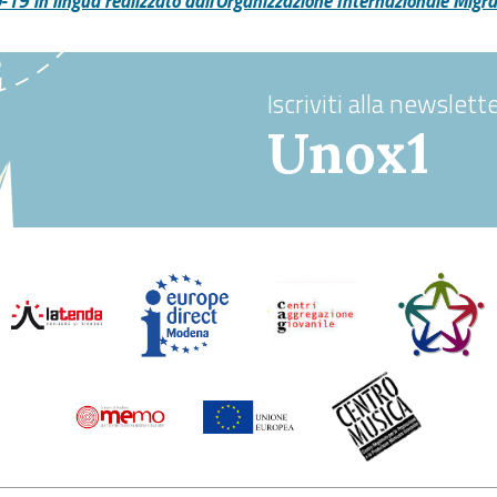
-19 in lingua realizzato dall'Organizzazione Internazionale Migra
Iscriviti alla newslette
Unox1