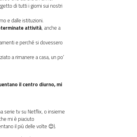
to di tutti i giorni sui nostri
o e dalle istituzioni.
eterminate attività
, anche a
biamenti e perché si dovessero
iziato a rimanere a casa, un po’
uentano il centro diurno, mi
a serie tv su Netflix, o insieme
che mi è piaciuto
tano il più delle volte 😊).