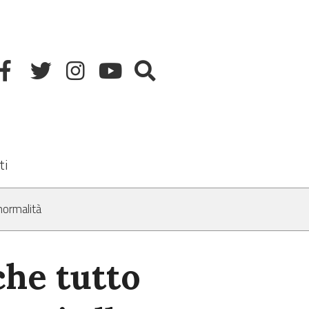
ti
normalità
che tutto