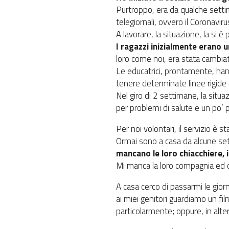
Purtroppo, era da qualche settima
telegiornali, ovvero il Coronaviru
A lavorare, la situazione, la si 
I ragazzi inizialmente erano 
loro come noi, era stata cambiat
Le educatrici, prontamente, han
tenere determinate linee rigid
Nel giro di 2 settimane, la situ
per problemi di salute e un po’ 
Per noi volontari, il servizio è s
Ormai sono a casa da alcune set
mancano le loro chiacchiere, i
Mi manca la loro compagnia ed o
A casa cerco di passarmi le gior
ai miei genitori guardiamo un fi
particolarmente; oppure, in alter