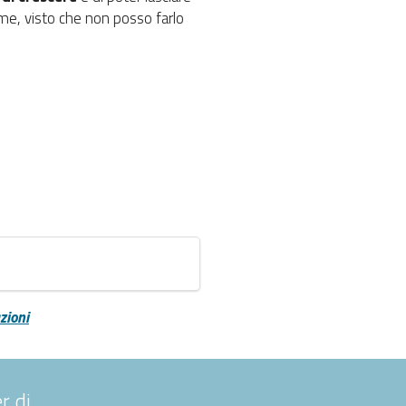
 me, visto che non posso farlo
zioni
r di