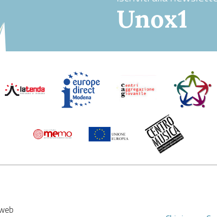
Unox1
e web