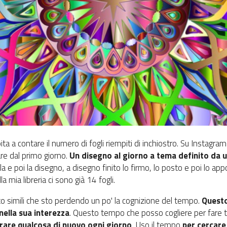
ita a contare il numero di fogli riempiti di inchiostro. Su Instagra
are dal primo giorno.
Un disegno al giorno a tema definito da 
e poi la disegno, a disegno finito lo firmo, lo posto e poi lo appog
lla mia libreria ci sono già 14 fogli.
tanto simili che sto perdendo un po' la cognizione del tempo.
Questo
nella sua interezza
. Questo tempo che posso cogliere per fare t
rare qualcosa di nuovo ogni giorno
. Uso il tempo
per cercare