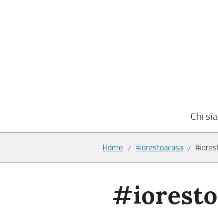
Chi si
Home
#iorestoacasa
#iorest
/
/
#iorestoa