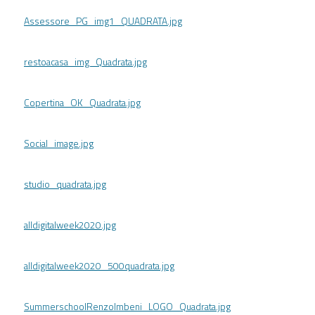
Assessore_PG_img1_QUADRATA.jpg
restoacasa_img_Quadrata.jpg
Copertina_OK_Quadrata.jpg
Social_image.jpg
studio_quadrata.jpg
alldigitalweek2020.jpg
alldigitalweek2020_500quadrata.jpg
SummerschoolRenzoImbeni_LOGO_Quadrata.jpg