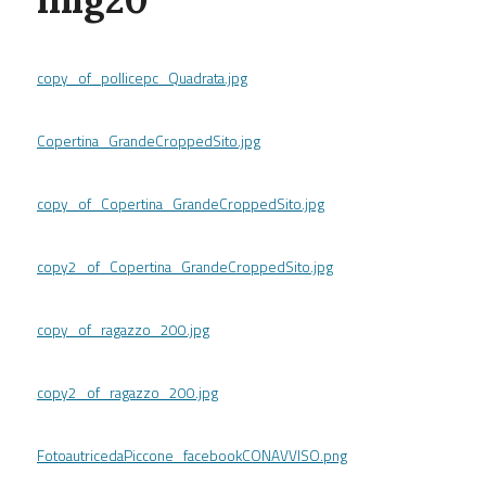
copy_of_pollicepc_Quadrata.jpg
Copertina_GrandeCroppedSito.jpg
copy_of_Copertina_GrandeCroppedSito.jpg
copy2_of_Copertina_GrandeCroppedSito.jpg
copy_of_ragazzo_200.jpg
copy2_of_ragazzo_200.jpg
FotoautricedaPiccone_facebookCONAVVISO.png