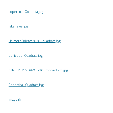
copertina_Quadrata.jpg
fakenews.jpg
UnimoreOrienta2020_quadrata.jpg
pollicepc_Quadrata.jpg
pills384846_960_720CroppedSito.jpg
Copertina_Quadrata.jpg
image.jfif