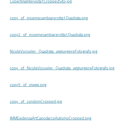
CopertinaIntervista1CroppedSito.jpg
copy_of_insiemecambiarerotta1Quadrata.png
copy2_of_insiemecambiarerotta1Quadrata.png
NicoleVosseler_Quadrata_aggiungereFotografo.jpg
copy_of_NicoleVosseler_Quadrata_aggiungereFotografo.jpg
copy5_of_image.png
copy_of_condomCropped.jpg
IMMEvidenzaArtCapodarcoAutismoCropped.png