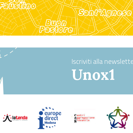
Iscriviti alla newslette
Unox1